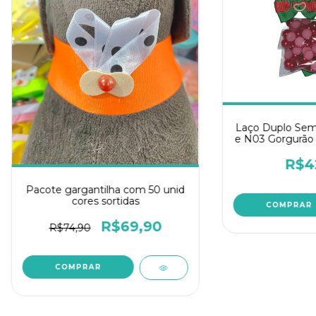
Laço Duplo Semi
e N03 Gorgurão
1PCT c/100un
Pérola para
R$4
Pacote gargantilha com 50 unid
cores sortidas
R$69,90
R$74,90