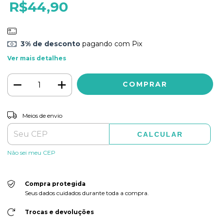
R$44,90
3% de desconto
pagando com Pix
Ver mais detalhes
ALTERAR CEP
Entregas para o CEP:
Meios de envio
CALCULAR
Não sei meu CEP
Compra protegida
Seus dados cuidados durante toda a compra.
Trocas e devoluções