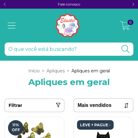
Fale conosco
0
Início
>
Apliques
>
Apliques em geral
Apliques em geral
Filtrar
11
%
LEVE + PAGUE -
OFF