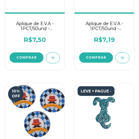
Aplique de E.V.A -
Aplique de E.V.A -
1PCT/50und -
1PCT/50und -
Doguinho Rosa Glitter
Doguinho Face Glitter
Azul
R$7,50
R$7,19
10
%
LEVE + PAGUE -
OFF