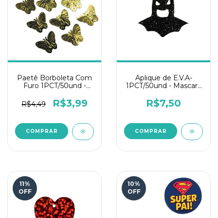
Paetê Borboleta Com
Aplique de E.V.A-
Furo 1PCT/50und -
1PCT/50und - Mascara
Dourada
Morcego Glitter Preto
R$3,99
R$7,50
R$4,49
11
%
10
%
OFF
OFF