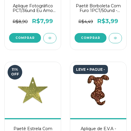
Aplique Fotográfico
Paetê Borboleta Com
PCT/36und Eu Amo
Furo 1PCT/50und -
Pai
Prata
R$7,99
R$3,99
R$8,90
R$4,49
11
%
LEVE + PAGUE -
OFF
Paetê Estrela Com
Aplique de E.V.A -