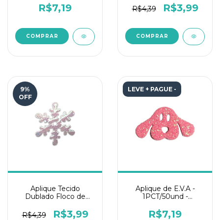
Laranja
1PCT/50und-Rosa
R$7,19
R$3,99
R$4,39
9
%
LEVE + PAGUE -
OFF
Aplique Tecido
Aplique de E.V.A -
Dublado Floco de
1PCT/50und -
Neve 15mm
Doguinho Face Glitter
1PCT/50und-Branco
Rosa
R$3,99
R$7,19
R$4,39