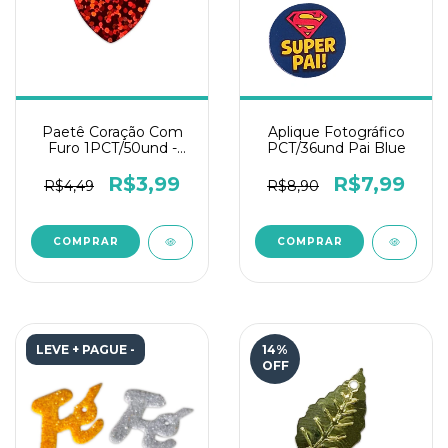
Paetê Coração Com
Aplique Fotográfico
Furo 1PCT/50und -
PCT/36und Pai Blue
Vermelho
R$3,99
R$7,99
R$4,49
R$8,90
LEVE + PAGUE -
14
%
OFF