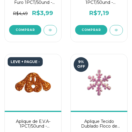
Furo 1PCT/50und -
1PCT/50und -
Dourada
Doguinho Marrom
Glitter
R$3,99
R$7,19
R$4,49
LEVE + PAGUE -
9
%
OFF
Aplique de E.V.A-
Aplique Tecido
1PCT/50und -
Dublado Floco de
Doguinho Face Glitter
Neve 15mm