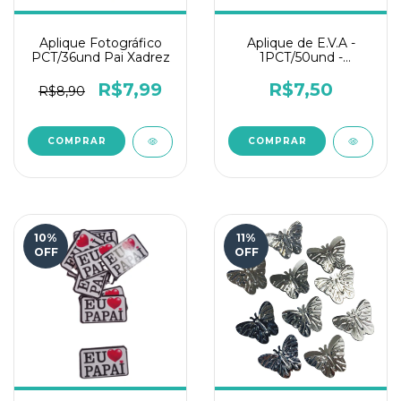
Aplique Fotográfico
Aplique de E.V.A -
PCT/36und Pai Xadrez
1PCT/50und -
Doguinho Azul Glitter
R$7,99
R$7,50
R$8,90
10
%
11
%
OFF
OFF