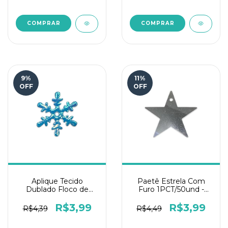
9
%
11
%
OFF
OFF
Aplique Tecido
Paetê Estrela Com
Dublado Floco de
Furo 1PCT/50und -
Neve 15mm
Prata
1PCT/50und-Azul
R$3,99
R$3,99
R$4,39
R$4,49