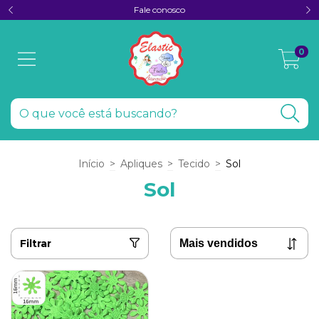
Fale conosco
0
Início
>
Apliques
>
Tecido
>
Sol
Sol
Filtrar