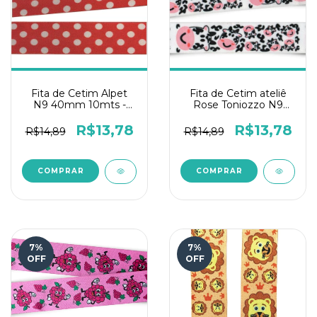
Fita de Cetim Alpet
Fita de Cetim ateliê
N9 40mm 10mts -
Rose Toniozzo N9
Poá Vermelho
10mts - Vaquinha
R$13,78
R$13,78
R$14,89
R$14,89
7
%
7
%
OFF
OFF