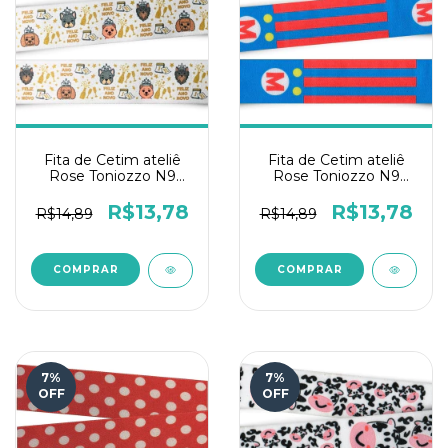
Fita de Cetim ateliê
Fita de Cetim ateliê
Rose Toniozzo N9
Rose Toniozzo N9
10mts - Reveillon
10mts - Mario
R$13,78
R$13,78
R$14,89
R$14,89
7
%
7
%
OFF
OFF