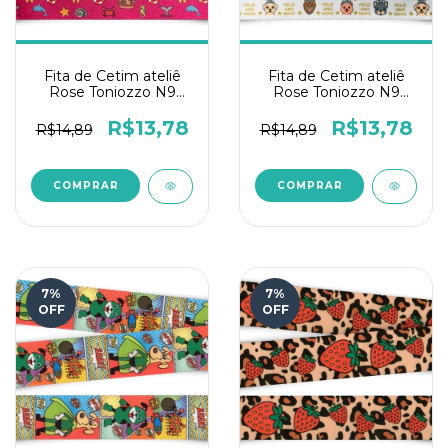
Fita de Cetim ateliê
Fita de Cetim ateliê
Rose Toniozzo N9
Rose Toniozzo N9
10mts - Navegante
10mts - Laço da Virada
R$13,78
R$13,78
R$14,89
R$14,89
7
%
7
%
OFF
OFF