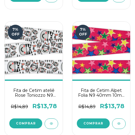
7
%
7
%
OFF
OFF
Fita de Cetim ateliê
Fita de Cetim Alpet
Rose Toniozzo N9
Folia N9 40mm 10m -
10mts - Zebra
Estrelas Mix Pink
R$13,78
R$13,78
R$14,89
R$14,89