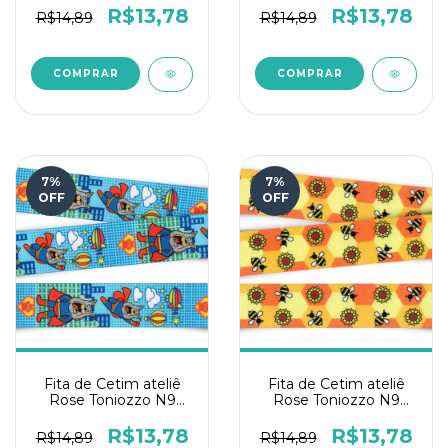
R$13,78
R$13,78
R$14,89
R$14,89
7
%
7
%
OFF
OFF
Fita de Cetim ateliê
Fita de Cetim ateliê
Rose Toniozzo N9
Rose Toniozzo N9
10mts - Super Cão
10mts - Flor e mel
R$13,78
R$13,78
R$14,89
R$14,89