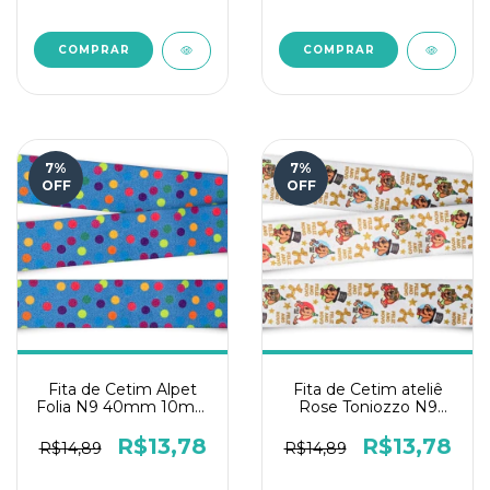
7
%
7
%
OFF
OFF
Fita de Cetim Alpet
Fita de Cetim ateliê
Folia N9 40mm 10mts
Rose Toniozzo N9
- Poá Cetim Royal
10mts - Feliz Ano
Novo
R$13,78
R$13,78
R$14,89
R$14,89