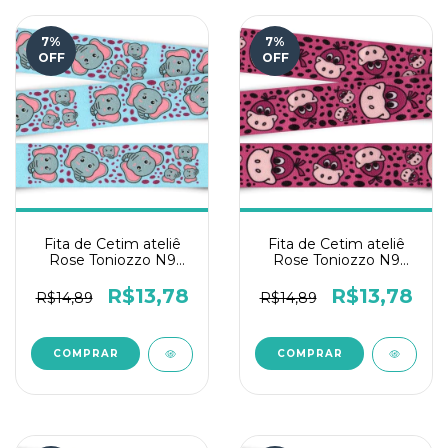
7
%
7
%
OFF
OFF
Fita de Cetim ateliê
Fita de Cetim ateliê
Rose Toniozzo N9
Rose Toniozzo N9
10mts - Fante Azul
10mts - Dinossauro
R$13,78
R$13,78
R$14,89
R$14,89