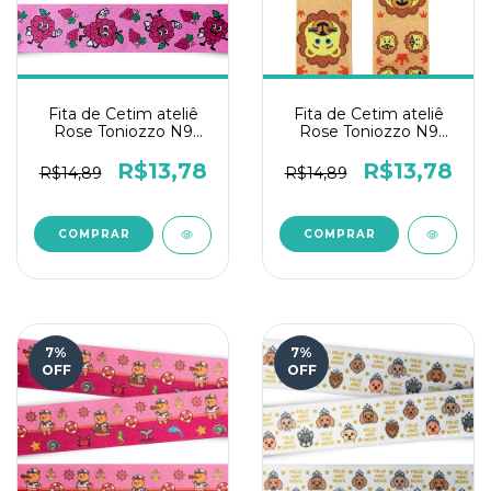
Fita de Cetim ateliê
Fita de Cetim ateliê
Rose Toniozzo N9
Rose Toniozzo N9
10mts - Uva Animada
10mts - Leão
R$13,78
R$13,78
R$14,89
R$14,89
7
%
7
%
OFF
OFF