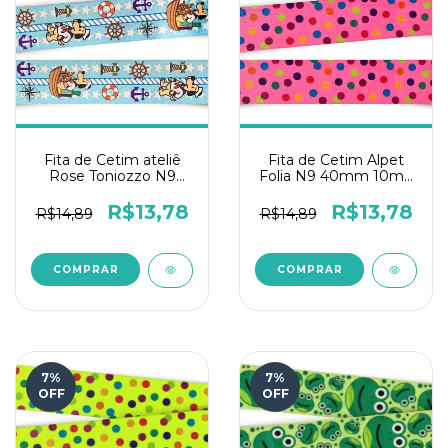
Fita de Cetim ateliê
Fita de Cetim Alpet
Rose Toniozzo N9
Folia N9 40mm 10m -
10mts - Dog ao Mar
Poá Cetim Rosa Fluor
Corda
R$13,78
R$13,78
R$14,89
R$14,89
7
%
7
%
OFF
OFF