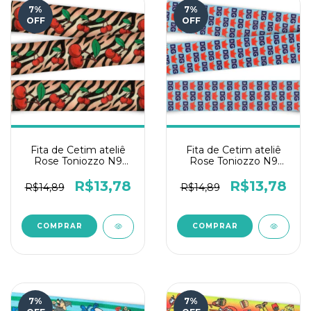
7
%
7
%
OFF
OFF
Fita de Cetim ateliê
Fita de Cetim ateliê
Rose Toniozzo N9
Rose Toniozzo N9
10mts - Tigre e cereja
10mts - Estilo
R$13,78
R$13,78
R$14,89
R$14,89
7
%
7
%