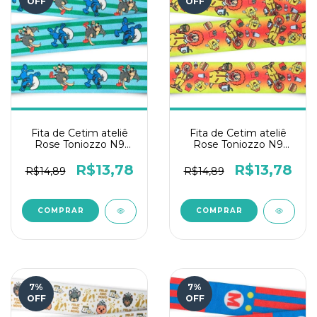
OFF
OFF
Fita de Cetim ateliê
Fita de Cetim ateliê
Rose Toniozzo N9
Rose Toniozzo N9
10mts - Pique-
10mts - Mc Burger
esconde Listra
com Fritas
R$13,78
R$13,78
R$14,89
R$14,89
7
%
7
%
OFF
OFF