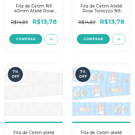
Fita de Cetim N9
Fita de Cetim Ateliê
40mm Ateliê Rose
Rose Toniozzo N9
Toniozzo - Cookies
40mm - Super
Dog
Amigos
R$13,78
R$13,78
R$14,89
R$14,89
7
%
7
%
OFF
OFF
Fita de Cetim ateliê
Fita de Cetim ateliê