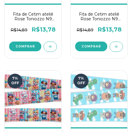
Fita de Cetim ateliê
Fita de Cetim ateliê
Rose Toniozzo N9
Rose Toniozzo N9
10mts - Gibi
10mts - Onça e
morango
R$13,78
R$13,78
R$14,89
R$14,89
7
%
7
%
OFF
OFF