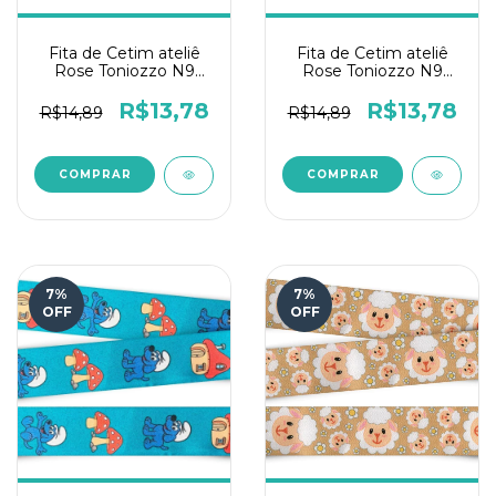
Fita de Cetim ateliê
Fita de Cetim ateliê
Rose Toniozzo N9
Rose Toniozzo N9
10mts - Look ton
10mts - Onça
R$13,78
R$13,78
R$14,89
R$14,89
7
%
7
%
OFF
OFF