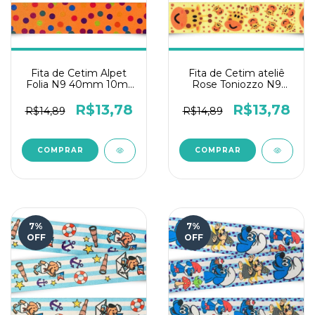
Fita de Cetim Alpet
Fita de Cetim ateliê
Folia N9 40mm 10m-
Rose Toniozzo N9
Poá Cetim Laranja
10mts - Girafa
Fluor
R$13,78
R$13,78
R$14,89
R$14,89
7
%
7
%
OFF
OFF