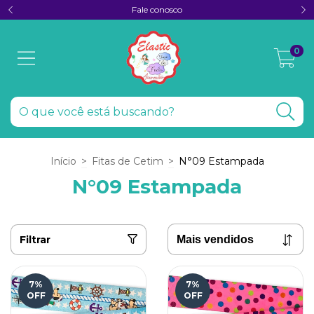
Fale conosco
0
Início
>
Fitas de Cetim
>
N°09 Estampada
N°09 Estampada
Filtrar
7
%
7
%
OFF
OFF