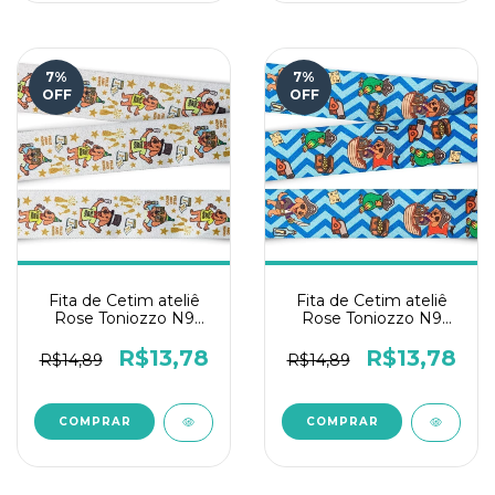
7
%
7
%
OFF
OFF
Fita de Cetim ateliê
Fita de Cetim ateliê
Rose Toniozzo N9
Rose Toniozzo N9
10mts - Happy New
10mts - Piratas
Year
Chevron
R$13,78
R$13,78
R$14,89
R$14,89