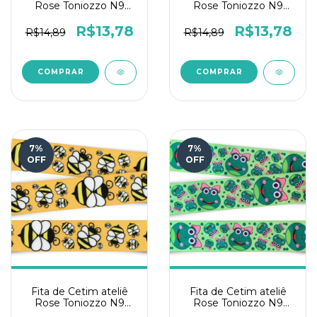
Rose Toniozzo N9
Rose Toniozzo N9
10mts - Jardim
10mts-Melancia
secreto
Animada
R$13,78
R$13,78
R$14,89
R$14,89
7
%
7
%
OFF
OFF
Fita de Cetim ateliê
Fita de Cetim ateliê
Rose Toniozzo N9
Rose Toniozzo N9
10mts - Abelhinha
10mts - Sapinha