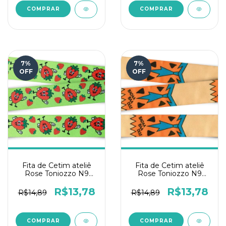
7
%
7
%
OFF
OFF
Fita de Cetim ateliê
Fita de Cetim ateliê
Rose Toniozzo N9
Rose Toniozzo N9
10mts- Morango
10mts - Bada Badu
Animado
R$13,78
R$13,78
R$14,89
R$14,89