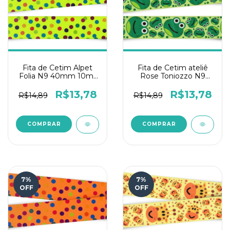
Fita de Cetim Alpet
Fita de Cetim ateliê
Folia N9 40mm 10m-
Rose Toniozzo N9
Poá Cetim Amarelo
10mts - Sapo
Fluor
R$13,78
R$13,78
R$14,89
R$14,89
7
%
7
%
OFF
OFF