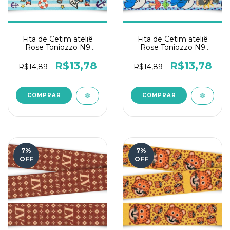
Fita de Cetim ateliê
Fita de Cetim ateliê
Rose Toniozzo N9
Rose Toniozzo N9
10mts - Marinheiro
10mts- Mundo
Encantado Poá
R$13,78
R$13,78
R$14,89
R$14,89
7
%
7
%
OFF
OFF