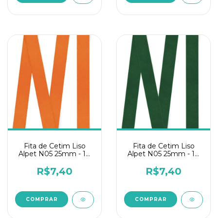
Fita de Cetim Liso
Fita de Cetim Liso
Alpet N05 25mm - 10
Alpet N05 25mm - 10
metros Laranja Fluor
metros Verde
Bandeira
R$7,40
R$7,40