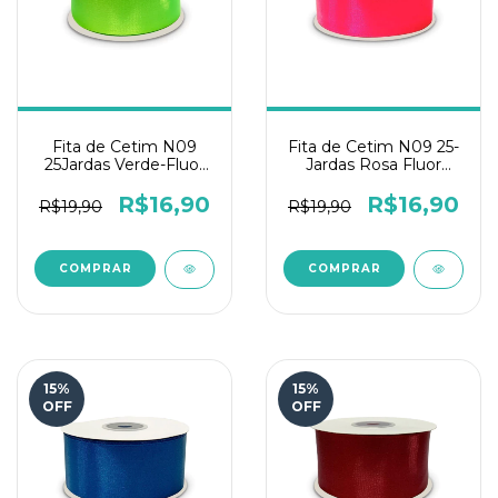
Fita de Cetim N09
Fita de Cetim N09 25-
25Jardas Verde-Fluor
Jardas Rosa Fluor
Elastic Toque de Fada
Elastic Toque de Fada
R$16,90
R$16,90
R$19,90
R$19,90
15
%
15
%
OFF
OFF