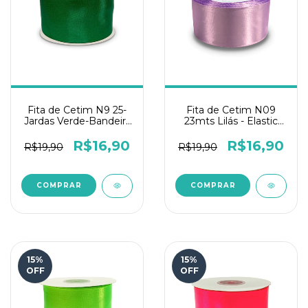
Fita de Cetim N9 25-
Fita de Cetim N09
Jardas Verde-Bandeira
23mts Lilás - Elastic
Elastic Toque de Fada
Toque de Fada
R$16,90
R$16,90
R$19,90
R$19,90
15
%
15
%
OFF
OFF