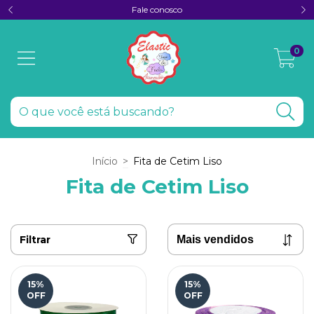
Fale conosco
0
Início
>
Fita de Cetim Liso
Fita de Cetim Liso
Filtrar
15
%
15
%
OFF
OFF