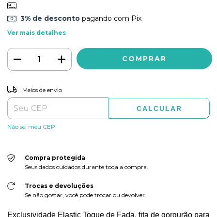
3% de desconto
pagando com Pix
Ver mais detalhes
ALTERAR CEP
Entregas para o CEP:
Meios de envio
CALCULAR
Não sei meu CEP
Compra protegida
Seus dados cuidados durante toda a compra.
Trocas e devoluções
Se não gostar, você pode trocar ou devolver.
Exclusividade Elastic Toque de Fada, fita de gorgurão para