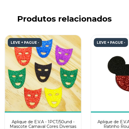
Produtos relacionados
LEVE + PAGUE -
LEVE + PAGUE -
Aplique de E.V.A - 1PCT/50und -
Aplique de E.V.
Mascote Carnaval Cores Diversas
Ratinho Rou