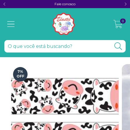
Fale conosco
0
7
%
OFF