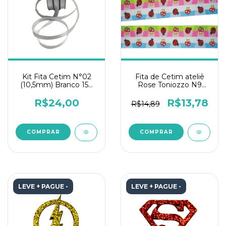
Kit Fita Cetim N°02
Fita de Cetim ateliê
(10,5mm) Branco 150
Rose Toniozzo N9
metros
10mts-Bosque
encantado 2
R$24,00
R$13,78
R$14,89
LEVE + PAGUE -
LEVE + PAGUE -