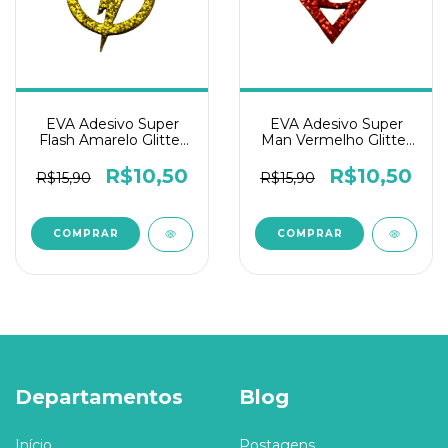
EVA Adesivo Super
EVA Adesivo Super
Flash Amarelo Glitter
Man Vermelho Glitter
para laço e decoração
para laço e decoração
pet - 1PCT/50und
pet - 1PCT/50und
R$10,50
R$10,50
R$15,90
R$15,90
Departamentos
Blog
Início
Postagens