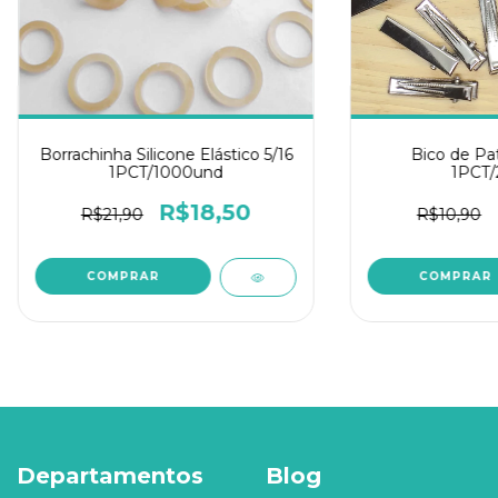
Borrachinha Silicone Elástico 5/16
Bico de Pat
1PCT/1000und
1PCT/
R$18,50
R$21,90
R$10,90
Departamentos
Blog