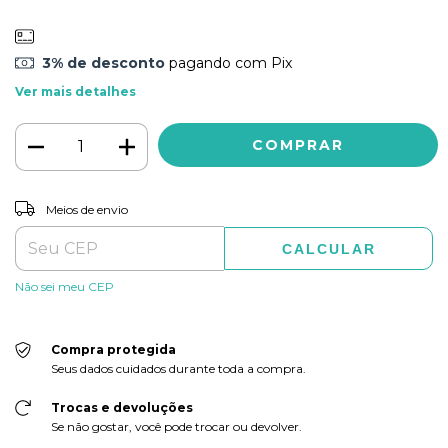
3% de desconto
pagando com Pix
Ver mais detalhes
ALTERAR CEP
Entregas para o CEP:
Meios de envio
CALCULAR
Não sei meu CEP
Compra protegida
Seus dados cuidados durante toda a compra.
Trocas e devoluções
Se não gostar, você pode trocar ou devolver.