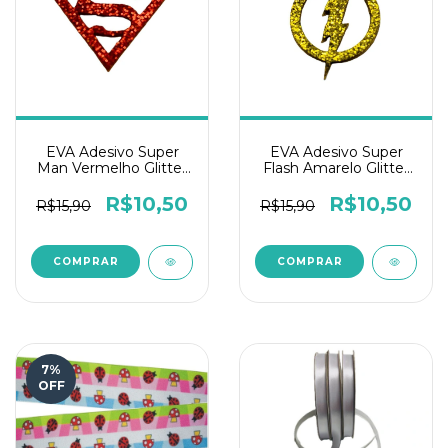
EVA Adesivo Super
EVA Adesivo Super
Man Vermelho Glitter
Flash Amarelo Glitter
para laço e decoração
para laço e decoração
pet - 1PCT/50und
pet - 1PCT/50und
R$10,50
R$10,50
R$15,90
R$15,90
7
%
OFF