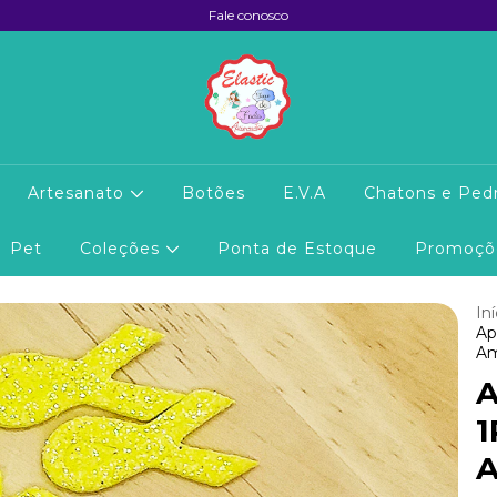
Fale conosco
Artesanato
Botões
E.V.A
Chatons e Pedr
Pet
Coleções
Ponta de Estoque
Promoç
Iní
Ap
Am
A
1
A