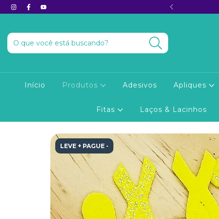
Halloween e ganhe -28% 🎃
Início
Produtos
Adesivos
Apliques
Fitas
Laços & Lacinhos
LEVE + PAGUE -