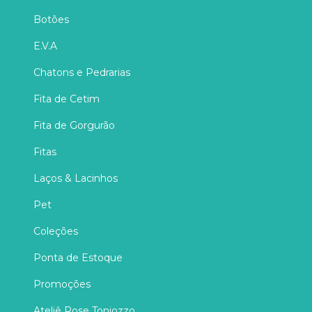
Botões
E.V.A
Chatons e Pedrarias
Fita de Cetim
Fita de Gorgurão
Fitas
Laços & Lacinhos
Pet
Coleções
Ponta de Estoque
Promoções
Ateliê Rose Toniozzo