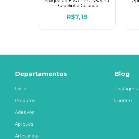
1PCT/50und
Aplique de E.V.A - 1PCT/50und
Apl
tter Rosa
- Cabelinho Colorido
8
R$7,19
Departamentos
Blog
Início
Postagens
Produtos
Contato
Adesivos
Apliques
Artesanato