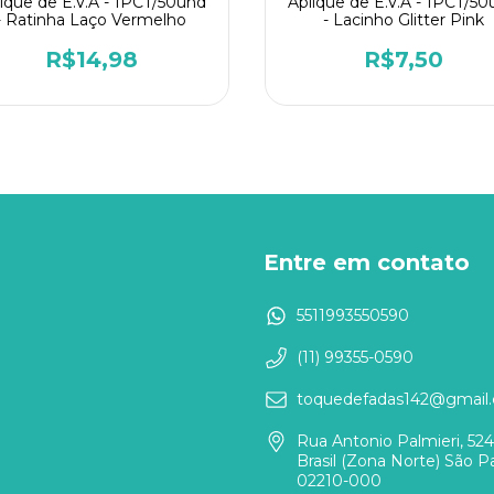
ique de E.V.A - 1PCT/50und
Aplique de E.V.A - 1PCT/5
- Ratinha Laço Vermelho
- Lacinho Glitter Pink
R$14,98
R$7,50
Entre em contato
5511993550590
(11) 99355-0590
toquedefadas142@gmail
Rua Antonio Palmieri, 524
Brasil (Zona Norte) São Pa
02210-000