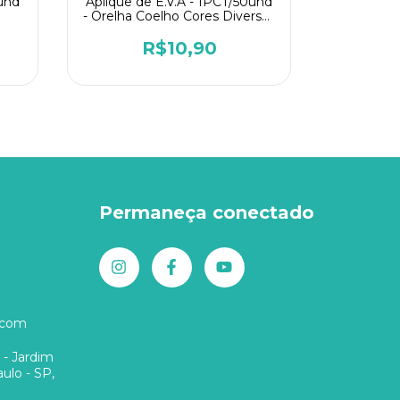
0und
Aplique de E.V.A - 1PCT/50und
Aplique d
- Orelha Coelho Cores Diversas
- Carn
Liso
R$10,90
Permaneça conectado
.com
 - Jardim
ulo - SP,