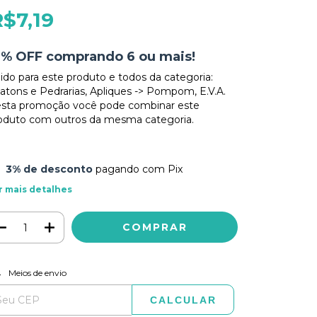
R$7,19
0% OFF comprando 6 ou mais!
lido para este produto e todos da categoria:
atons e Pedrarias, Apliques -> Pompom, E.V.A.
sta promoção você pode combinar este
oduto com outros da mesma categoria.
3% de desconto
pagando com Pix
r mais detalhes
ALTERAR CEP
regas para o CEP:
Meios de envio
CALCULAR